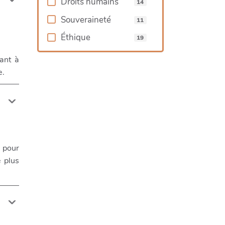
Droits humains
14
Souveraineté
11
Éthique
19
ant à
e.
 pour
 plus