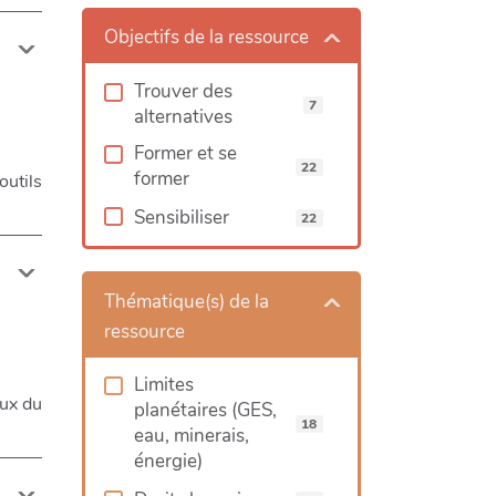
Objectifs de la ressource
Trouver des
7
alternatives
Former et se
22
former
outils
Sensibiliser
22
Thématique(s) de la
ressource
Limites
ux du
planétaires (GES,
18
eau, minerais,
énergie)