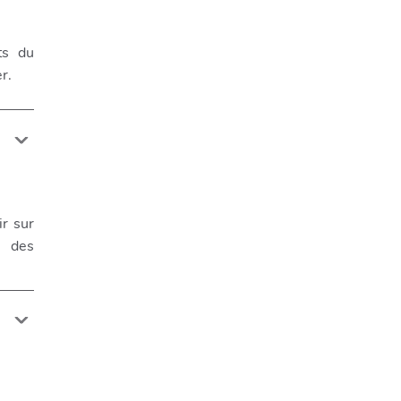
ts du
r.
ir sur
t des