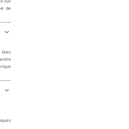
en sur
ive de
 bien
entre
rique
iques