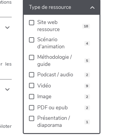
tions
Type de ressource
Site web
18
ressource
Scénario
4
d'animation
Méthodologie /
5
guide
r les
Podcast / audio
2
Vidéo
9
Image
2
PDF ou epub
2
Présentation /
1
diaporama
iloter