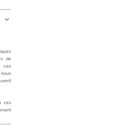
iques
rs de
t ces
 nous
euvent
u ces
enant