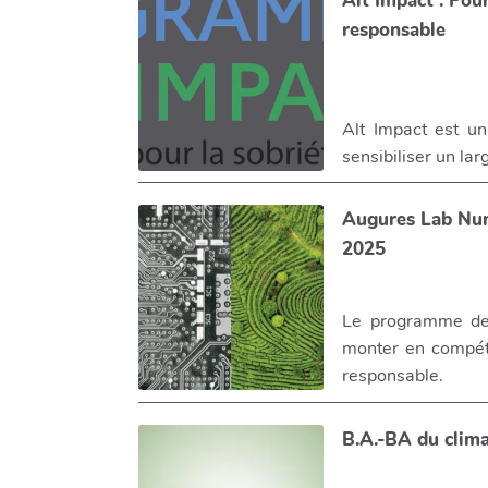
Alt Impact : Pou
responsable
Alt Impact est u
sensibiliser un la
Augures Lab Num
2025
Le programme des
monter en compéte
responsable.
B.A.-BA du climat