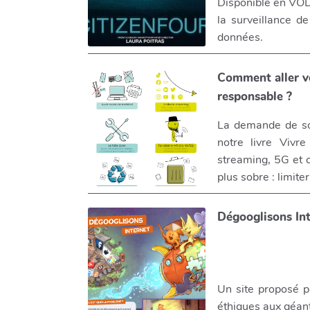
Disponible en VOD
la surveillance d
données.
Comment aller v
responsable ?
La demande de sob
notre livre Vivr
streaming, 5G et 
plus sobre : limite
Dégooglisons In
Un site proposé p
éthiques aux géan