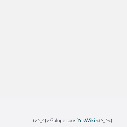
(>^_^)> Galope sous
YesWiki
<(^_^<)