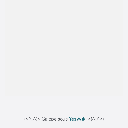
(>^_^)> Galope sous
YesWiki
<(^_^<)