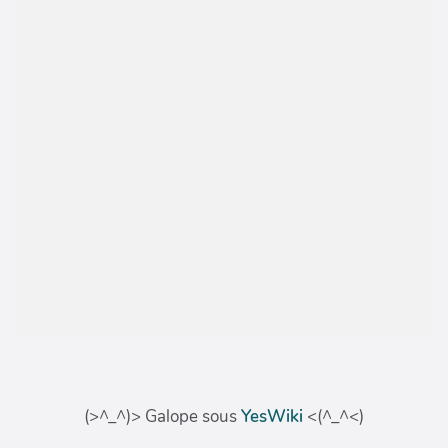
(>^_^)> Galope sous
YesWiki
<(^_^<)